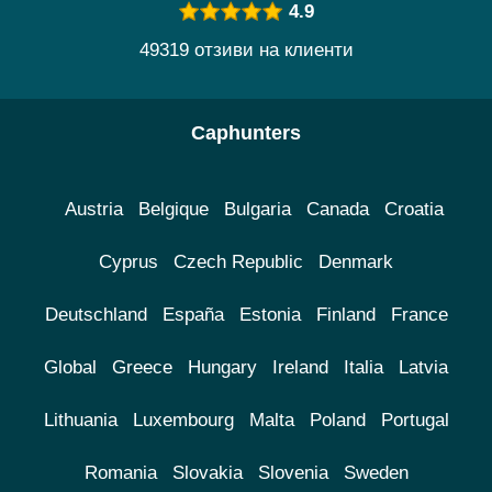
4.9
49319 отзиви на клиенти
Caphunters
Austria
Belgique
Bulgaria
Canada
Croatia
Cyprus
Czech Republic
Denmark
Deutschland
España
Estonia
Finland
France
Global
Greece
Hungary
Ireland
Italia
Latvia
Lithuania
Luxembourg
Malta
Poland
Portugal
Romania
Slovakia
Slovenia
Sweden