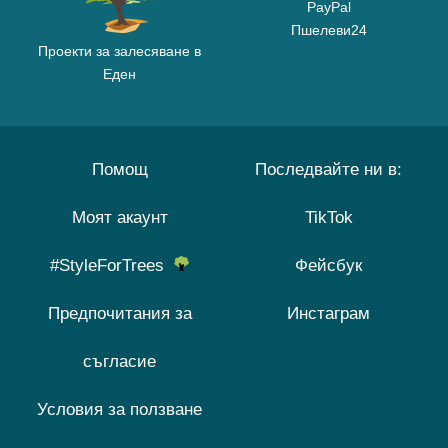
PayPal
Пшелеви24
Проекти за залесяване в
Еден
Помощ
Последвайте ни в:
Моят акаунт
TikTok
#StyleForTrees
Фейсбук
Предпочитания за
Инстаграм
съгласие
Условия за ползване