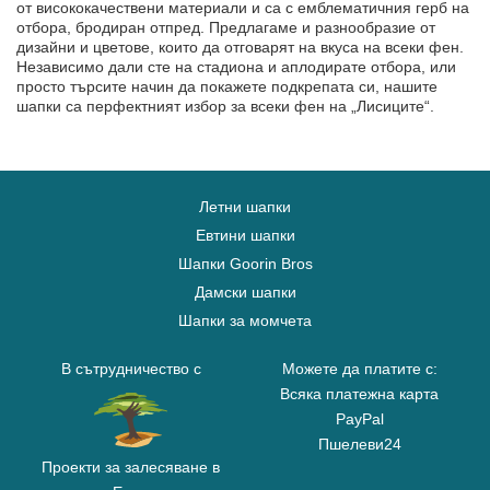
от висококачествени материали и са с емблематичния герб на
отбора, бродиран отпред. Предлагаме и разнообразие от
дизайни и цветове, които да отговарят на вкуса на всеки фен.
Независимо дали сте на стадиона и аплодирате отбора, или
просто търсите начин да покажете подкрепата си, нашите
шапки са перфектният избор за всеки фен на „Лисиците“.
Летни шапки
Евтини шапки
Шапки Goorin Bros
Дамски шапки
Шапки за момчета
В сътрудничество с
Можете да платите с:
Всяка платежна карта
PayPal
Пшелеви24
Проекти за залесяване в