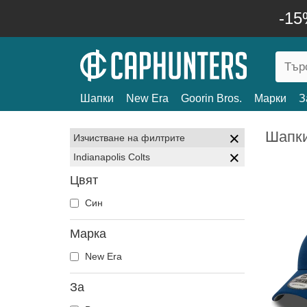
-15
Шапки
New Era
Goorin Bros.
Марки
З
Шапки:
Изчистване на филтрите
Indianapolis Colts
Цвят
Син
Марка
New Era
За