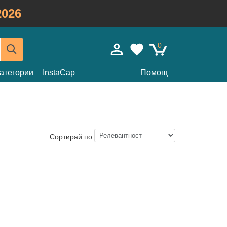
026
0
атегории
InstaCap
Помощ
Сортирай по: