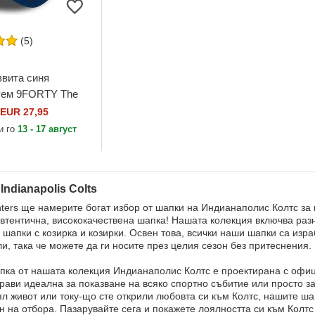
(5)
звита синя
уем 9FORTY The
 Indianapolis Colts
EUR 27,95
New Era
и го
13 - 17 август
Indianapolis Colts
ters ще намерите богат избор от шапки на Индианаполис Колтс з
автентична, висококачествена шапка! Нашата колекция включва раз
 шапки с козирка и козирки. Освен това, всички наши шапки са изр
и, така че можете да ги носите през целия сезон без притеснения.
пка от нашата колекция Индианаполис Колтс е проектирана с офиц
прави идеална за показване на всяко спортно събитие или просто 
ял живот или току-що сте открили любовта си към Колтс, нашите ша
н на отбора. Пазарувайте сега и покажете лоялността си към Колтс 