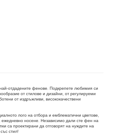
а най-отдадените фенове. Подкрепете любимия си
нообразие от стилове и дизайни, от регулируеми
аботени от издръжливи, висококачествени
иалното лого на отбора и емблематични цветове,
за ежедневно носене. Независимо дали сте фен на
пки са проектирани да отговорят на нуждите на
със стил!