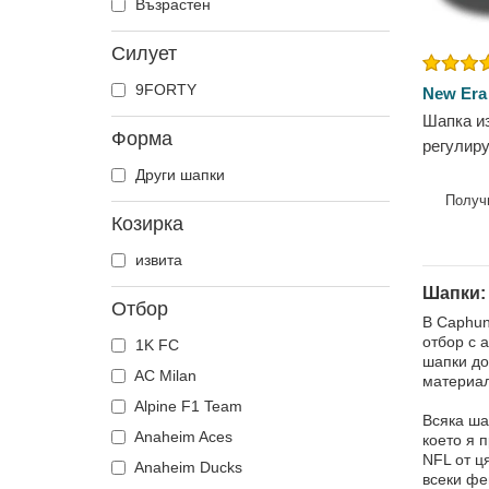
Възрастен
Силует
9FORTY
New Era
Шапка и
Форма
регулир
League на
Други шапки
NFL от 
Получ
Козирка
извита
Шапки: 
Отбор
В Caphun
отбор с 
1K FC
шапки до
AC Milan
материал
Alpine F1 Team
Всяка ша
Anaheim Aces
което я 
NFL от ц
Anaheim Ducks
всеки фе