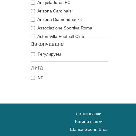
Aniquiladores FC
Arizona Cardinals
Arizona Diamondbacks
Associazione Sportiva Roma
Aston Villa Football Club
Закопчаване
Atlanta Braves
Atlanta Falcons
Регулируем
Atlanta Hawks
Лига
Boston Bruins
NFL
Boston Celtics
Boston Red Sox
Brooklyn Nets
Carolina Panthers
Charlotte Hornets
Летни шапки
Chelsea Football Club
Евтини шапки
Шапки Goorin Bros
Chicago Bears