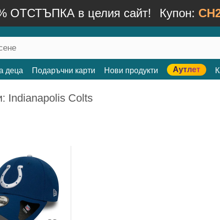
% ОТСТЪПКА в целия сайт!
Купон:
CH2
Аутлет
а деца
Подаръчни карти
Нови продукти
К
 Indianapolis Colts