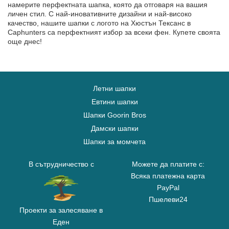
намерите перфектната шапка, която да отговаря на вашия
личен стил. С най-иновативните дизайни и най-високо
качество, нашите шапки с логото на Хюстън Тексанс в
Caphunters са перфектният избор за всеки фен. Купете своята
още днес!
Летни шапки
Евтини шапки
Шапки Goorin Bros
Дамски шапки
Шапки за момчета
В сътрудничество с
Можете да платите с:
Всяка платежна карта
PayPal
Пшелеви24
Проекти за залесяване в
Еден