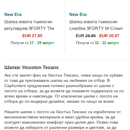
New Era
New Era
Шапка извита тъмносин
Шапка извита тъмносин
регулируем 9FORTY The
снапбек 9FORTY M-Crown
League на Houston Texans
Team на Houston Texans
EUR 27,95
EUR
29,95
EUR 20,97
NFL от New Era
NFL от New Era
Получи го
17 - 19 август
Получи го
11 - 12 август
Шапки: Houston Texans
Ако сте заклет фен на Хюстън Тексанс, няма нищо по-хубаво
от това да притежавате шапка на любимия си отбор. В
Caphunters предлагаме голямо разнообразие от шапки с
логото на отбора, за да можете да покажете подкрепата си по
всяко време и навсякъде. От класически шапки с логото на
отбора до по-модерни дизайни, имаме по нещо за всеки.
Нашите шапки с логото на Хюстън Тексанс са изработени от
висококачествени материали и имат удобна кройка, за да
осигурят максимален комфорт през целия ден. Освен това
можете да избирате от различни размери и цветове, за да