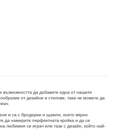
те възможността да добавите една от нашите
образие от дизайни и стилове, така че можете да
 мач.
али и са с бродерии и щампи, които вярно
те да намерите перфектната кройка и да се
на любимия си играч или тази с дизайн, който най-