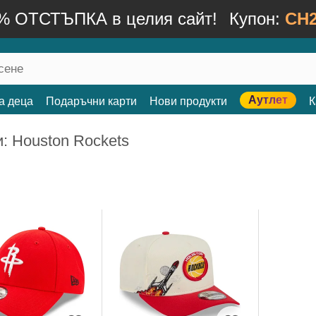
% ОТСТЪПКА в целия сайт!
Купон:
CH2
Аутлет
а деца
Подаръчни карти
Нови продукти
К
: Houston Rockets