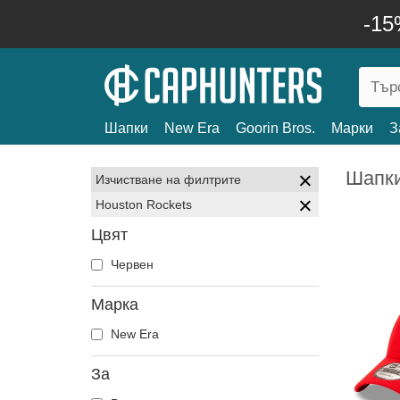
-15
Шапки
New Era
Goorin Bros.
Марки
З
Шапки
Изчистване на филтрите
Houston Rockets
Цвят
Червен
Марка
New Era
За