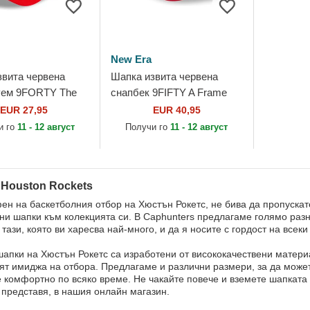
New Era
звита червена
Шапка извита червена
уем 9FORTY The
снапбек 9FIFTY A Frame
а Houston Rockets
Precurved Hardwood
EUR 27,95
EUR 40,95
New Era
Classics на Houston
и го
11 - 12 август
Получи го
11 - 12 август
Rockets NBA от...
 Houston Rockets
фен на баскетболния отбор на Хюстън Рокетс, не бива да пропуска
и шапки към колекцията си. В Caphunters предлагаме голямо разно
тази, която ви харесва най-много, и да я носите с гордост на всеки
апки на Хюстън Рокетс са изработени от висококачествени матери
ят имиджа на отбора. Предлагаме и различни размери, за да може
е комфортно по всяко време. Не чакайте повече и вземете шапката 
 представя, в нашия онлайн магазин.