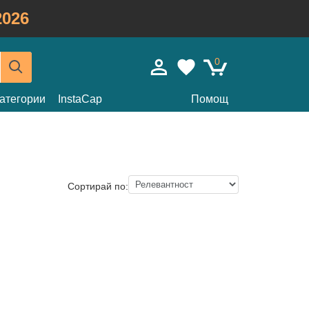
026
0
атегории
InstaCap
Помощ
Сортирай по: