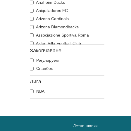
Anaheim Ducks
Aniquiladores FC
Arizona Cardinals
Arizona Diamondbacks
Associazione Sportiva Roma
Aston Villa Football Club
Закопчаване
Atlanta Braves
Atlanta Falcons
Регулируем
Boston Bruins
Снапбек
Boston Celtics
Лига
Boston Red Sox
NBA
Brooklyn Nets
Carolina Panthers
Chelsea Football Club
Chicago Bears
Chicago Blackhawks
Летни шапки