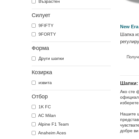
Възрастен
Силует
9FIFTY
New Era
9FORTY
Шапка и
регулир
Форма
League н
NBA от 
Получ
Други шапки
Козирка
извита
Шапки:
Ако сте 
Отбор
официалн
изберете 
1K FC
Нашите ш
AC Milan
представ
Alpine F1 Team
чувстват
добре ви
Anaheim Aces