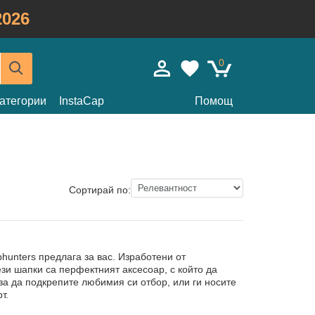
026
0
атегории
InstaCap
Помощ
Сортирай по:
hunters предлага за вас. Изработени от
зи шапки са перфектният аксесоар, с който да
за да подкрепите любимия си отбор, или ги носите
т.