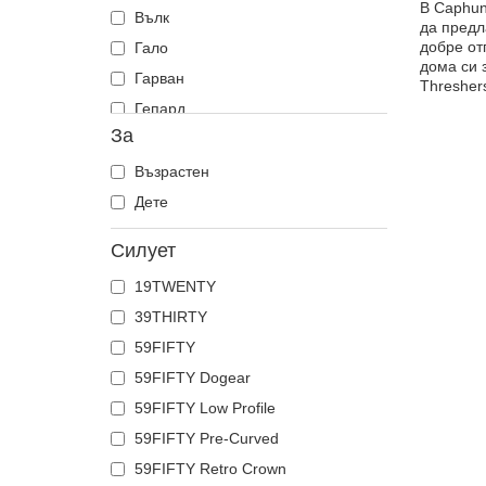
В Caphun
Вълк
да предл
добре от
Гало
дома си 
Гарван
Thresher
Гепард
За
Гущер
Гълъб
Възрастен
Делфин
Дете
Доберман
Силует
Дракон
19TWENTY
Еднорог
39THIRTY
Елен
59FIFTY
Зебра
59FIFTY Dogear
Змия
59FIFTY Low Profile
Катерица
59FIFTY Pre-Curved
Коза
59FIFTY Retro Crown
Койот