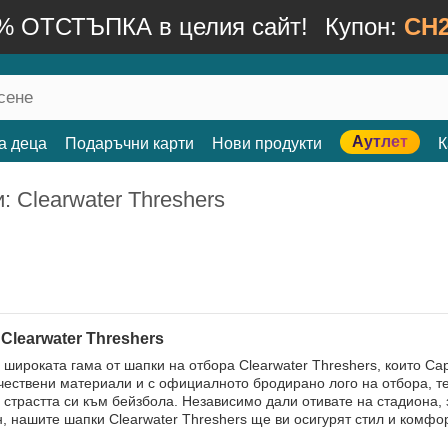
% ОТСТЪПКА в целия сайт!
Купон:
CH2
Аутлет
а деца
Подаръчни карти
Нови продукти
К
: Clearwater Threshers
Clearwater Threshers
 широката гама от шапки на отбора Clearwater Threshers, които Cap
чествени материали и с официалното бродирано лого на отбора, те
 страстта си към бейзбола. Независимо дали отивате на стадиона, 
н, нашите шапки Clearwater Threshers ще ви осигурят стил и комфор