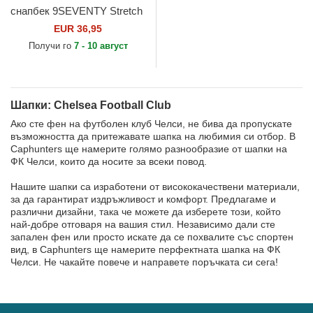
снапбек 9SEVENTY Stretch
Snap Iridiscent на Chelsea
EUR 36,95
Football Club Premier...
Получи го
7 - 10 август
Шапки: Chelsea Football Club
Ако сте фен на футболен клуб Челси, не бива да пропускате
възможността да притежавате шапка на любимия си отбор. В
Caphunters ще намерите голямо разнообразие от шапки на
ФК Челси, които да носите за всеки повод.
Нашите шапки са изработени от висококачествени материали,
за да гарантират издръжливост и комфорт. Предлагаме и
различни дизайни, така че можете да изберете този, който
най-добре отговаря на вашия стил. Независимо дали сте
запален фен или просто искате да се похвалите със спортен
вид, в Caphunters ще намерите перфектната шапка на ФК
Челси. Не чакайте повече и направете поръчката си сега!