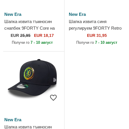
New Era
New Era
Шапка извита тъмносин
Шапка извита синя
снапбек 9FORTY Core на
регулируем 9FORTY Retro
Chelsea Football Club
на Chelsea Football Club
EUR
25,95
EUR 18,17
EUR 31,95
Premier League от New Era
Premier League от New Era
Получи го
7 - 10 август
Получи го
7 - 10 август
New Era
Шапка извита тъмносин