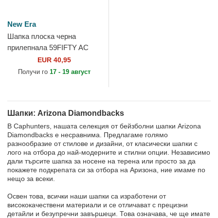
New Era
Шапка плоска черна
прилепнала 59FIFTY AC
Perf на Arizona
EUR 40,95
Diamondbacks MLB от New
Получи го
17 - 19 август
Era
Шапки: Arizona Diamondbacks
В Caphunters, нашата селекция от бейзболни шапки Arizona
Diamondbacks е несравнима. Предлагаме голямо
разнообразие от стилове и дизайни, от класически шапки с
лого на отбора до най-модерните и стилни опции. Независимо
дали търсите шапка за носене на терена или просто за да
покажете подкрепата си за отбора на Аризона, ние имаме по
нещо за всеки.
Освен това, всички наши шапки са изработени от
висококачествени материали и се отличават с прецизни
детайли и безупречни завършеци. Това означава, че ще имате