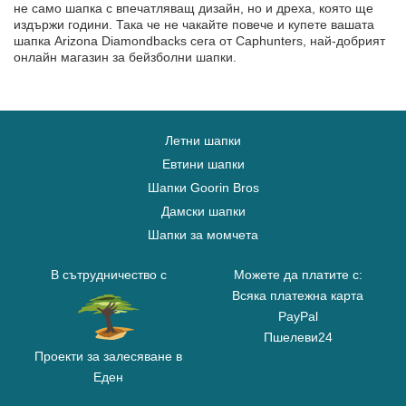
не само шапка с впечатляващ дизайн, но и дреха, която ще
издържи години. Така че не чакайте повече и купете вашата
шапка Arizona Diamondbacks сега от Caphunters, най-добрият
онлайн магазин за бейзболни шапки.
Летни шапки
Евтини шапки
Шапки Goorin Bros
Дамски шапки
Шапки за момчета
В сътрудничество с
Можете да платите с:
Всяка платежна карта
PayPal
Пшелеви24
Проекти за залесяване в
Еден