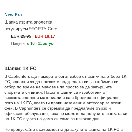
New Era
Шапка извита виолетка
регулируем 9FORTY Core
на 1K FC Kings League от
EUR
25,95
EUR 18,17
New Era
Получи го
10 - 11 август
Шапки: 1K FC
В Caphunters ще намерите богат избор от шапки на отбора 1K
FC, идеални за да покажете подкрепата си за любимия си
отбор по време на мачове или просто за да завършите
спортната си визия. Нашите шапки са изработени от
висококачествени материали и са с бродирано официално
лого на 1K FC, което ги прави незаменим аксесоар за всеки
фен. В Caphunters се стремим да предлагаме бързо и
ефикасно обслужване, така че можете да получите шапката си
на 1K FC в уюта на дома си само за няколко дни.
Не пропускайте възможността да закупите шапка на 1K FC в