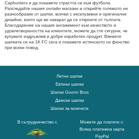
Caphunters и да покажете страстта си към футбола.
Разгледайте нашия онлайн магазин и открийте голямото ни
разнообразие от шапки, всички с ексклузивни и оригинални
дизайни, които ще ви накарат да се откроите от тълпата.
Благодарение на нашия ангажимент към качеството и
удовлетвореността на клиентите, можете да сте сигурни, че
купувате издръжлив и добре изработен продукт. Вземете
шапката си на 1K FC сега и покажете истинското си фенство
при всеки повод.
Летни шапки
Евтини шапки
Шапки Goorin Bros
Дамски шапки
Шапки за момчета
В сътрудничество с
Можете да платите с:
Всяка платежна карта
PayPal