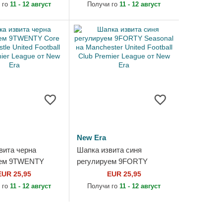
eague от New Era
Football Club Premier...
 го
11 - 12 август
Получи го
11 - 12 август
New Era
вита черна
Шапка извита синя
уем 9TWENTY
регулируем 9FORTY
ewcastle United
Seasonal на Manchester
EUR 25,95
EUR 25,95
Club Premier
United Football Club Premier
 го
11 - 12 август
Получи го
11 - 12 август
..
League от...