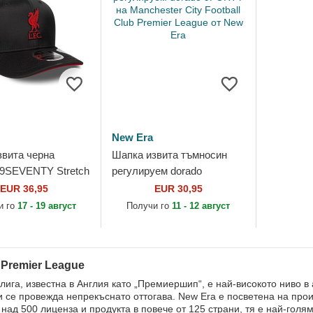
New Era
звита черна
Шапка извита тъмносин
 9SEVENTY Stretch
регулируем dorado
dient на Liverpool
9FORTY на Manchester
EUR 36,95
EUR 30,95
Club Premier...
City Football Club Premier
и го
17 - 19 август
Получи го
11 - 12 август
League от...
Premier League
лига, известна в Англия като „Премиершип“, е най-високото ниво в
и се провежда непрекъснато оттогава. New Era е посветена на прои
 над 500 лиценза и продукта в повече от 125 страни, тя е най-голя