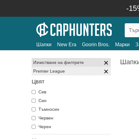
-15
Шапки
New Era
Goorin Bros.
Марки
З
Шапки
Изчистване на филтрите
Premier League
Цвят
Сив
Син
Тъмносин
Червен
Черен