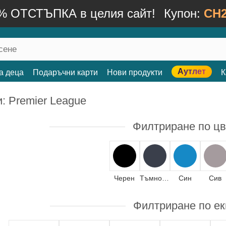
% ОТСТЪПКА в целия сайт!
Купон:
CH2
Аутлет
а деца
Подаръчни карти
Нови продукти
К
: Premier League
Филтриране по цв
Черен
Тъмносин
Син
Сив
Филтриране по ек