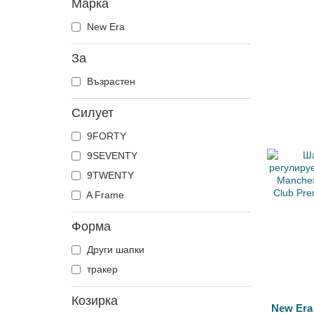
Марка
New Era
За
Възрастен
Силует
9FORTY
9SEVENTY
9TWENTY
A Frame
Форма
Други шапки
тракер
Козирка
New Era