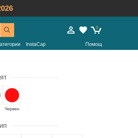
026
0
атегории
InstaCap
Помощ
ят
Червен
ип