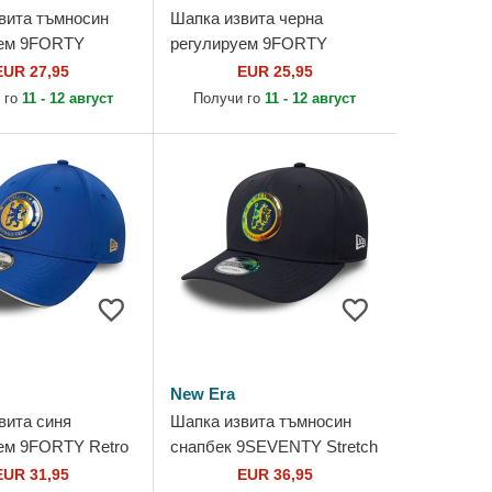
вита тъмносин
Шапка извита черна
уем 9FORTY
регулируем 9FORTY
на Tottenham
Essential на Manchester
EUR 27,95
EUR 25,95
ootball Club
United Football Club Premier
 го
11 - 12 август
Получи го
11 - 12 август
eague...
League...
New Era
вита синя
Шапка извита тъмносин
ем 9FORTY Retro
снапбек 9SEVENTY Stretch
a Football Club
Snap Iridiscent на Chelsea
EUR 31,95
EUR 36,95