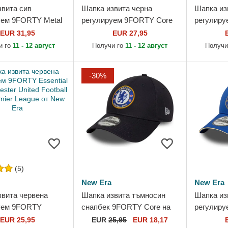
звита сив
Шапка извита черна
Шапка из
уем 9FORTY Metal
регулируем 9FORTY Core
регулир
ester United
на Aston Villa Football Club
Repreve 
EUR 31,95
EUR 27,95
Club Premier
Premier League от New Era
Hotspur F
и го
11 - 12 август
Получи го
11 - 12 август
Получи
т New...
Premier L
-30%
(5)
New Era
New Era
звита червена
Шапка извита тъмносин
Шапка из
уем 9FORTY
снапбек 9FORTY Core на
регулиру
l на Manchester
Chelsea Football Club
на Chelse
EUR 25,95
EUR
25,95
EUR 18,17