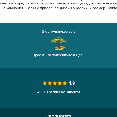
известни и предлага много други линии, които да задоволят всеки в
на камиони и шапки с прилепнал дизайн в различни размери както 
В сътрудничество с
Проекти за залесяване в Еден
4.9
49319 отзиви на клиенти
Caphunters