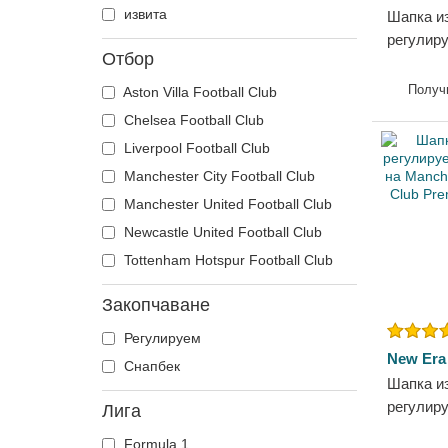
извита
Шапка и
регулир
Отбор
на Manch
Football 
Получ
Aston Villa Football Club
League о
Chelsea Football Club
Liverpool Football Club
Manchester City Football Club
Manchester United Football Club
Newcastle United Football Club
Tottenham Hotspur Football Club
Закопчаване
Регулируем
New Era
Снапбек
Шапка и
регулир
Лига
Essentia
Formula 1