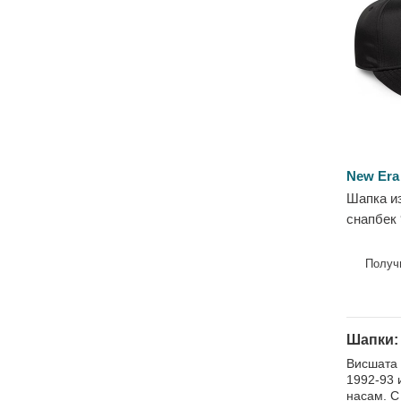
New Era
Шапка и
снапбек
Snap Gra
Football 
Получ
Шапки: 
Висшата 
1992-93 
насам. С