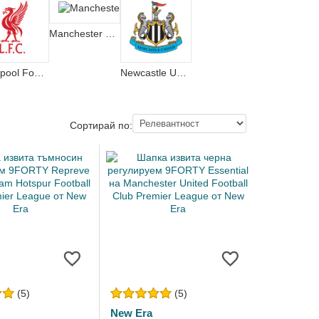
Manchester City Football Club
Liverpool Football Club
Newcastle United Football Club
Сортирай по:
(5)
(5)
New Era