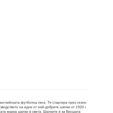
 английската футболна лига. Тя стартира през сезон
зводството на едни от най-добрите шапки от 1920 г.
мата марка шапки в света. Шапките ѝ за Висшата