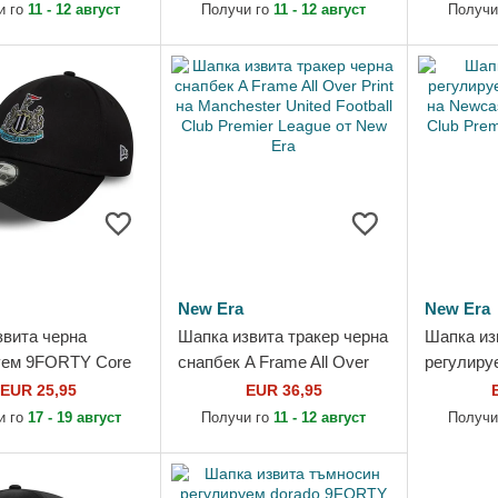
otball Club
Premier League от New Era
Premier L
и го
11 - 12 август
Получи го
11 - 12 август
Получи
.
New Era
New Era
звита черна
Шапка извита тракер черна
Шапка из
уем 9FORTY Core
снапбек A Frame All Over
регулир
stle United Football
Print на Manchester United
Core на N
EUR 25,95
EUR 36,95
mier League от
Football Club...
Football 
и го
17 - 19 август
Получи го
11 - 12 август
Получи
League от.