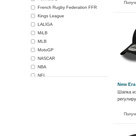
United Fo
Получ
French Rugby Federation FFR
Premier..
Kings League
LALIGA
MiLB
MLB
MotoGP
NASCAR
NBA
NFL
NHL
New Era
Шапка и
Premier League
регулир
Serie A
на Newca
Top 14
Club Pre
Получ
UFC Ultimate Fighting
New...
Championship
World Baseball Classic